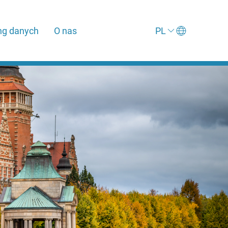
ng danych
O nas
PL