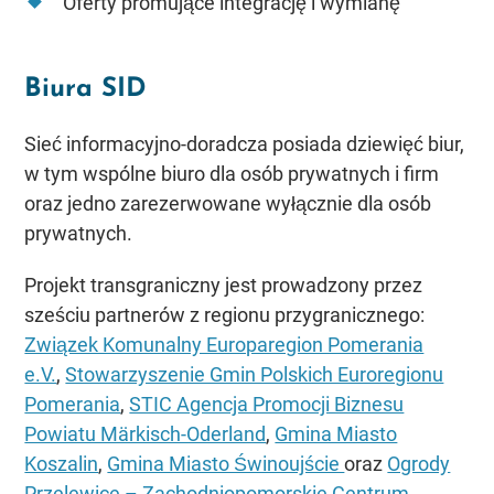
Oferty promujące integrację i wymianę
Biura SID
Sieć informacyjno-doradcza posiada dziewięć biur,
w tym wspólne biuro dla osób prywatnych i firm
oraz jedno zarezerwowane wyłącznie dla osób
prywatnych.
Projekt transgraniczny jest prowadzony przez
sześciu partnerów z regionu przygranicznego:
Związek Komunalny Europaregion Pomerania
e.V.
,
Stowarzyszenie Gmin Polskich Euroregionu
Pomerania
,
STIC Agencja Promocji Biznesu
Powiatu Märkisch-Oderland
,
Gmina Miasto
Koszalin
,
Gmina Miasto Świnoujście
oraz
Ogrody
Przelewice – Zachodniopomorskie Centrum